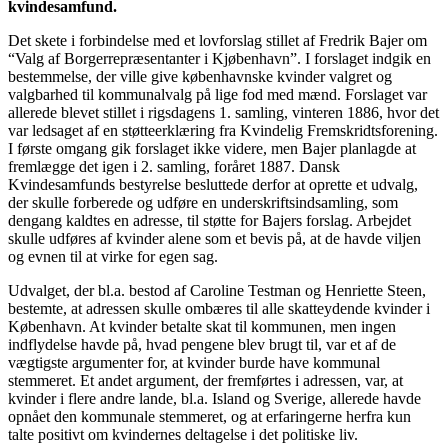
kvindesamfund.
Det skete i forbindelse med et lovforslag stillet af Fredrik Bajer om
“Valg af Borgerrepræsentanter i Kjøbenhavn”. I forslaget indgik en
bestemmelse, der ville give københavnske kvinder valgret og
valgbarhed til kommunalvalg på lige fod med mænd. Forslaget var
allerede blevet stillet i rigsdagens 1. samling, vinteren 1886, hvor det
var ledsaget af en støtteerklæring fra Kvindelig Fremskridtsforening.
I første omgang gik forslaget ikke videre, men Bajer planlagde at
fremlægge det igen i 2. samling, foråret 1887. Dansk
Kvindesamfunds bestyrelse besluttede derfor at oprette et udvalg,
der skulle forberede og udføre en underskriftsindsamling, som
dengang kaldtes en adresse, til støtte for Bajers forslag. Arbejdet
skulle udføres af kvinder alene som et bevis på, at de havde viljen
og evnen til at virke for egen sag.
Udvalget, der bl.a. bestod af Caroline Testman og Henriette Steen,
bestemte, at adressen skulle ombæres til alle skatteydende kvinder i
København. At kvinder betalte skat til kommunen, men ingen
indflydelse havde på, hvad pengene blev brugt til, var et af de
vægtigste argumenter for, at kvinder burde have kommunal
stemmeret. Et andet argument, der fremførtes i adressen, var, at
kvinder i flere andre lande, bl.a. Island og Sverige, allerede havde
opnået den kommunale stemmeret, og at erfaringerne herfra kun
talte positivt om kvindernes deltagelse i det politiske liv.