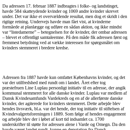
Da adressen 17. februar 1887 indbragtes i folke- og landstinget,
havde 584 skatteydende kvinder og 1069 andre kvinder skrevet
under. Det var ikke et overvældende resultat, men dog et skridt i den
rigtige retning. Undervejs havde man fået vist, at kvinderne
formåede at planlægge og udføre en sådan aktion, og ikke mindst
var “listedamerne” – betegnelsen for de kvinder, der ombar adressen
– blevet et offentligt samtaleemne. På den måde fik adressen først og
fremmest betydning ved at vække interessen for spørgsmålet om
kvinders stemmeret i bredere kredse.
Adressen fra 1887 havde kun omfattet Københavns kvinder, og det
var der utilfredshed med rundt om i landet. Året efter tog
præstefruen Line Luplau personligt initiativ til en adresse, der angik
kommunal stemmeret for alle danske kvinder. Luplau var medlem af
Dansk Kvindesamfunds Vardekreds og en af de allerførste danske
kvinder, der agiterede for kvinders stemmeret. Dette arbejde blev
hendes livsværk, bl.a. var det hende, der tog initiativ til stiftelsen af
Kvindevalgretsforeningen i 1889. Som følge af hendes engagement
og arbejde blev der i løbet af kort tid indsamlet ca. 1700
underskrifter til støtte for adressen alene i Varde og Omegn. Da den
havde været landet rundt, kunne en deputation fra Dansk