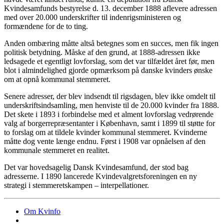
Kvindesamfunds bestyrelse d. 13. december 1888 aflevere adressen
med over 20.000 underskrifter til indenrigsministeren og
formændene for de to ting.
Anden ombæring måtte altså betegnes som en succes, men fik ingen
politisk betydning. Måske af den grund, at 1888-adressen ikke
ledsagede et egentligt lovforslag, som det var tilfældet året før, men
blot i almindelighed gjorde opmærksom på danske kvinders ønske
om at opnå kommunal stemmeret.
Senere adresser, der blev indsendt til rigsdagen, blev ikke omdelt til
underskriftsindsamling, men henviste til de 20.000 kvinder fra 1888.
Det skete i 1893 i forbindelse med et alment lovforslag vedrørende
valg af borgerrepræsentanter i København, samt i 1899 til støtte for
to forslag om at tildele kvinder kommunal stemmeret. Kvinderne
måtte dog vente længe endnu. Først i 1908 var opnåelsen af den
kommunale stemmeret en realitet.
Det var hovedsagelig Dansk Kvindesamfund, der stod bag
adresserne. I 1890 lancerede Kvindevalgretsforeningen en ny
strategi i stemmeretskampen – interpellationer.
Om Kvinfo