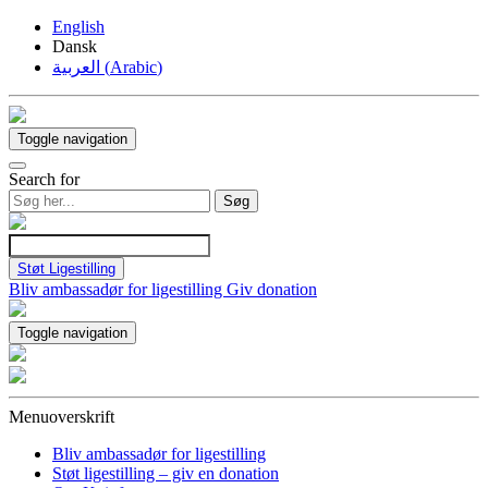
English
Dansk
العربية
(
Arabic
)
Toggle navigation
Search for
Søg
Støt Ligestilling
Bliv ambassadør for ligestilling
Giv donation
Toggle navigation
Menuoverskrift
Bliv ambassadør for ligestilling
Støt ligestilling – giv en donation