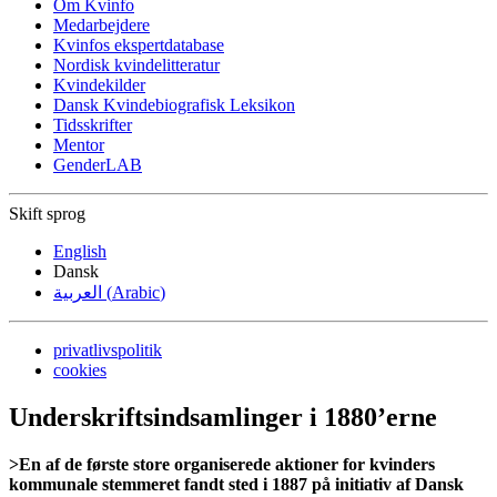
Om Kvinfo
Medarbejdere
Kvinfos ekspertdatabase
Nordisk kvindelitteratur
Kvindekilder
Dansk Kvindebiografisk Leksikon
Tidsskrifter
Mentor
GenderLAB
Skift sprog
English
Dansk
العربية
(
Arabic
)
privatlivspolitik
cookies
Underskriftsindsamlinger i 1880’erne
>En af de første store organiserede aktioner for kvinders
kommunale stemmeret fandt sted i 1887 på initiativ af Dansk